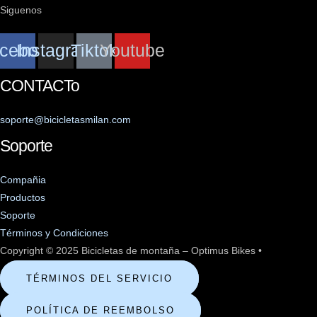
Siguenos
cebook
Instagram
Tiktok
Youtube
CONTACTo
soporte@bicicletasmilan.com
Soporte
Compañia
Productos
Soporte
Términos y Condiciones
Copyright © 2025 Bicicletas de montaña – Optimus Bikes •
TÉRMINOS DEL SERVICIO
POLÍTICA DE REEMBOLSO