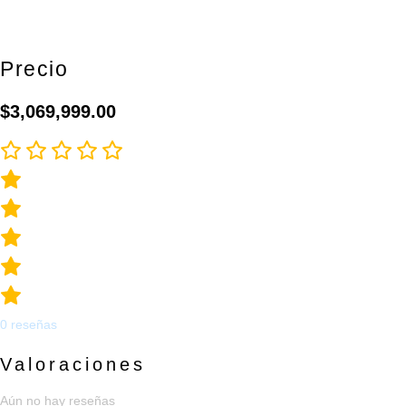
GRAVEL
OPTIMUS
ANTARA
Precio
9
VEL
$
3,069,999.00
CANTIDAD
0
reseñas
Valoraciones
Aún no hay reseñas