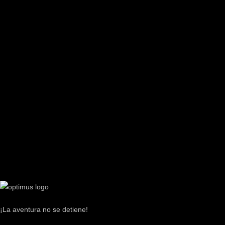
BICICLETA DE RUTA CETUS 9VEL M24
¡La aventura no se detiene!