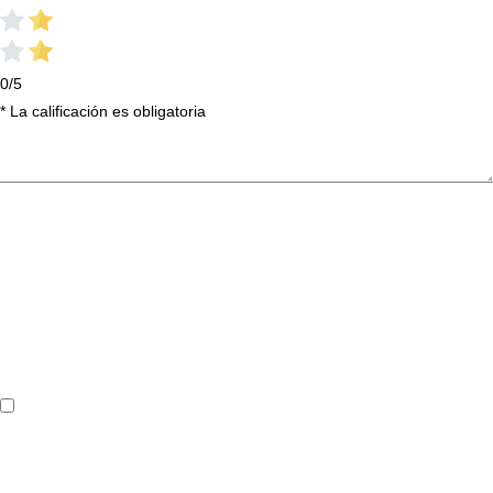
0/5
* La calificación es obligatoria
TU VALORACIÓN
*
NOMBRE
*
CORREO ELECTRÓNICO
*
GUARDAR MI NOMBRE, CORREO ELECTRÓNICO Y SITIO WEB
EN ESTE NAVEGADOR PARA LA PRÓXIMA VEZ QUE HAGA UN
COMENTARIO.