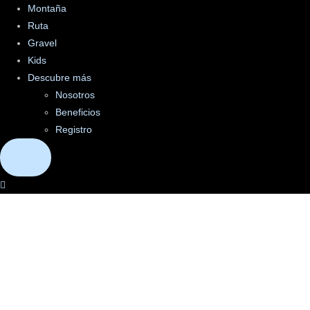
Skip
Montaña
to
Ruta
content
Gravel
Kids
Descubre más
Nosotros
Beneficios
Registro
HAMBURGER TOGGLE MENU