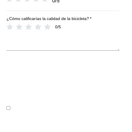
0/5
¿Cómo calificarías la calidad de la bicicleta?
*
0/5
TU VALORACIÓN
*
NOMBRE
*
CORREO ELECTRÓNICO
*
GUARDAR MI NOMBRE, CORREO ELECTRÓNICO Y
SITIO WEB EN ESTE NAVEGADOR PARA LA PRÓXIMA
VEZ QUE HAGA UN COMENTARIO.