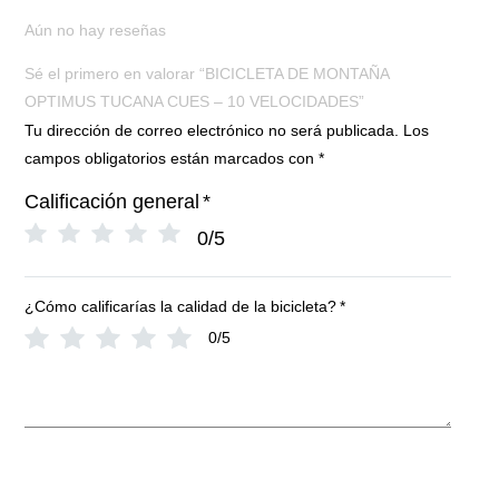
Aún no hay reseñas
Sé el primero en valorar “BICICLETA DE MONTAÑA
OPTIMUS TUCANA CUES – 10 VELOCIDADES”
Tu dirección de correo electrónico no será publicada.
Los
campos obligatorios están marcados con
*
Calificación general
*
0/5
¿Cómo calificarías la calidad de la bicicleta?
*
0/5
TU VALORACIÓN
*
NOMBRE
*