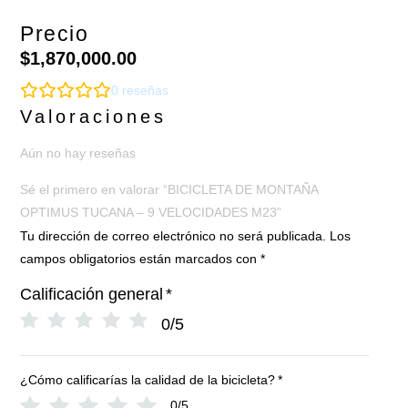
Precio
$
1,870,000.00
0
reseñas
Valoraciones
Aún no hay reseñas
Sé el primero en valorar “BICICLETA DE MONTAÑA
OPTIMUS TUCANA – 9 VELOCIDADES M23”
Tu dirección de correo electrónico no será publicada.
Los
campos obligatorios están marcados con
*
Calificación general
*
0/5
¿Cómo calificarías la calidad de la bicicleta?
*
0/5