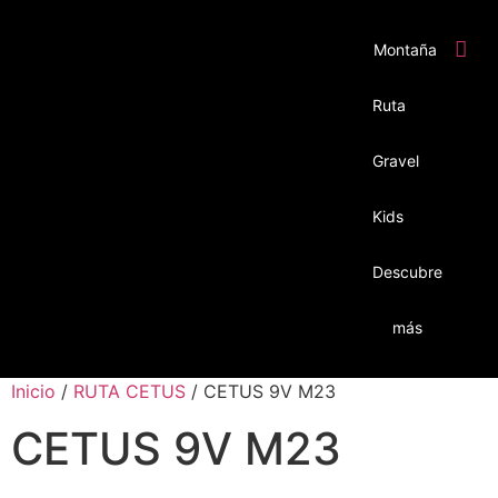
Montaña
Ruta
Gravel
Kids
Descubre
más
Inicio
/
RUTA CETUS
/ CETUS 9V M23
CETUS 9V M23